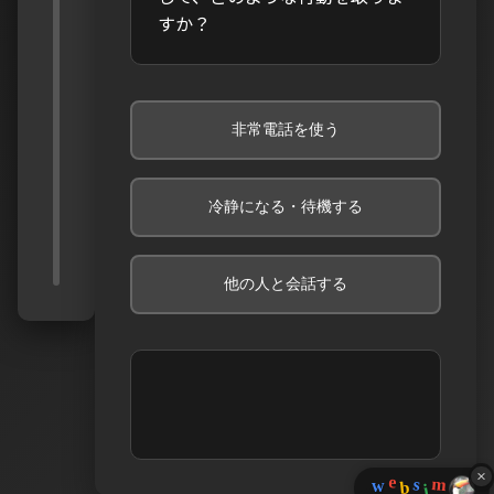
すか？
1
常
非常電話を使う
冷静になる・待機する
他の人と会話する