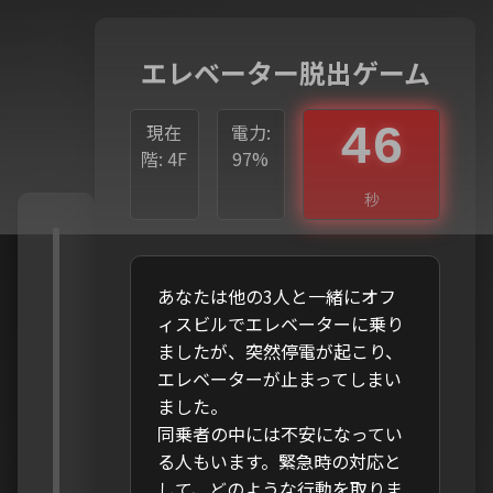
エレベーター脱出ゲーム
現在
電力:
46
階:
4F
97%
秒
あなたは他の3人と一緒にオフ
天
ィスビルでエレベーターに乗り
4F
井
ましたが、突然停電が起こり、
0
9
エレベーターが止まってしまい
ました。
7
同乗者の中には不安になってい
5
る人もいます。緊急時の対応と
📞
3
して、どのような行動を取りま